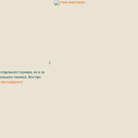
1
отдельного турнира, но и за
ольшого тенниса. Все про
s-bet.ru/players/