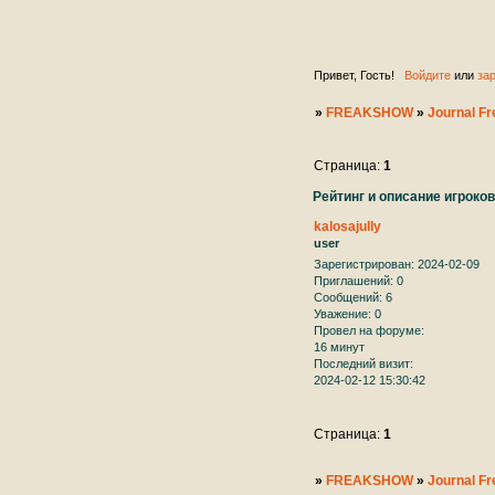
ждем
учас
Привет, Гость!
Войдите
или
за
»
FREAKSHOW
»
Journal F
Страница:
1
Рейтинг и описание игроко
kalosajully
user
Зарегистрирован
: 2024-02-09
Приглашений:
0
Сообщений:
6
Уважение:
0
Провел на форуме:
16 минут
Последний визит:
2024-02-12 15:30:42
Страница:
1
»
FREAKSHOW
»
Journal F