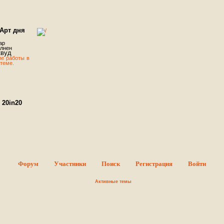
Арт дня
ар
лнен
квуд
ие работы в
 теме.
20in20
d #1 - Sign ups.
В этой теме можно оставить заявку
частие в конкурсе. Суть конкурса проста - Вы должны
ать 20 аватаров за 20 дней, то, как Вы распределите
я, абсолютно неважно: можете делать по одному
ару в день в течение отведенного срока или же
ть и закончить всю двадцатку в последний день,
ное – успеть вовремя опубликовать пост. Тематика
урса сериалы ♥ ♥ ♥ .
Форум
Участники
Поиск
Регистрация
Войти
FREAKSHOW
Активные темы
о пожаловать! Данный форум
ностью посвящен программе
oshop. На форуме вы найдете
 что может понадобиться вам
работы с этой программой. Так
ы познакомитесь с интересными людьми и сможете
литься своими работами с окружающими. Дорогие
и, мы рады всем вам. Регистрируйтесь скорее. Мы