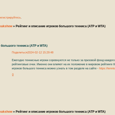
 вас на нашем увлекательным форуме в качестве
тников. ♥ ♥ ♥ ♥ ♥
регистрируйтесь
.
reakshow
»
Рейтинг и описание игроков большого тенниса (ATP и WTA)
в большого тенниса (ATP и WTA)
Поделиться
2024-02-12 15:29:48
Ежегодно теннисные игроки соревнуются не только за призовой фонд каждого 
рейтинговые очки. Именно они влияют на их положение в мировом рейтинге б
игроков большого тенниса можно узнать в том разделе на сайте -
https://tenni
0
reakshow
»
Рейтинг и описание игроков большого тенниса (ATP и WTA)