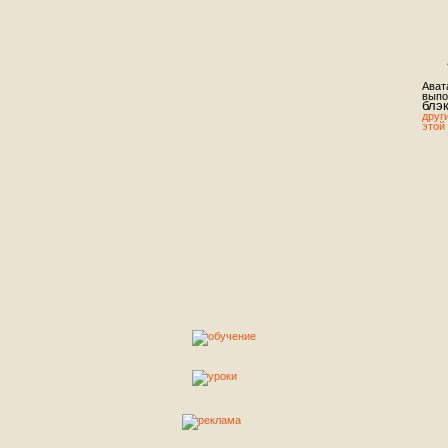
Ават
выпо
блэ
друг
этой
Roun
об у
сдел
врем
ават
нача
глав
конк
Добр
пол
Phot
все,
для 
же в
поде
гост