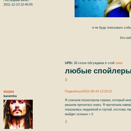
Последний визит:
2011-12-23 22:46:05
я не буду описывать собы
Кто ни
UPD:
3й сезон обсуждаем в этой
теме
любые спойлеры 
0
мурка
Поделиться
2011-08-24 13:23:22
karamba
Я сначала посмотрела сериал, который мне
решила прочитать книгу. Я прочитала навер
показалась недалекой и глупой, поэтому пе
выйдет осенью < 3
0