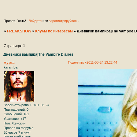
ждем вас на нашем увлекательным форуме в качеств
участников. ♥ ♥ ♥ ♥ ♥
Привет, Гость!
Войдите
или
зарегистрируйтесь
.
»
FREAKSHOW
»
Клубы по интересам
»
Дневники вампира|The Vampire D
Страница:
1
Дневники вампира|The Vampire Diaries
мурка
Поделиться
2011-08-24 13:22:44
karamba
Зарегистрирован
: 2011-08-24
Приглашений:
0
Сообщений:
161
Уважение:
+17
Пол:
Женский
Провел на форуме:
20 часов 7 минут