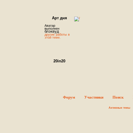
Арт дня
Аватар
выполнен
блэквуд
другие работы в
этой теме.
20in20
Round #1 - Sign ups.
В этой теме можно оставить заявк
об участие в конкурсе. Суть конкурса проста - Вы должн
сделать 20 аватаров за 20 дней, то, как Вы распределит
время, абсолютно неважно: можете делать по одном
аватару в день в течение отведенного срока или ж
начать и закончить всю двадцатку в последний день
главное – успеть вовремя опубликовать пост. Тематик
конкурса сериалы ♥ ♥ ♥ .
Форум
Участники
Поиск
FREAKSHOW
Активные темы
Добро пожаловать! Данный форум
полностью посвящен программе
Photoshop. На форуме вы найдете
все, что может понадобиться вам
для работы с этой программой. Так
же вы познакомитесь с интересными людьми и сможет
поделиться своими работами с окружающими. Дороги
гости, мы рады всем вам. Регистрируйтесь скорее. М