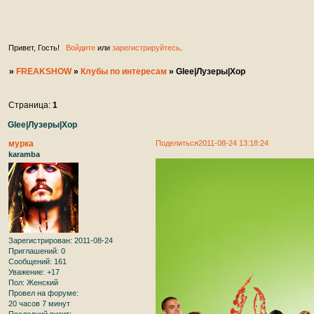
ждем вас на нашем увлекательным форуме в качеств
участников. ♥ ♥ ♥ ♥ ♥
Привет, Гость!
Войдите
или
зарегистрируйтесь
.
»
FREAKSHOW
»
Клубы по интересам
»
Glee|Лузеры|Хор
Страница:
1
Glee|Лузеры|Хор
мурка
Поделиться
2011-08-24 13:18:24
karamba
Зарегистрирован
: 2011-08-24
Приглашений:
0
Сообщений:
161
Уважение:
+17
Пол:
Женский
Провел на форуме:
20 часов 7 минут