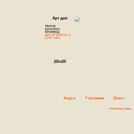
Арт дня
Аватар
выполнен
блэквуд
другие работы в
этой теме.
20in20
Round #1 - Sign ups.
В этой теме можно оставить заявк
об участие в конкурсе. Суть конкурса проста - Вы должн
сделать 20 аватаров за 20 дней, то, как Вы распределит
время, абсолютно неважно: можете делать по одном
аватару в день в течение отведенного срока или ж
начать и закончить всю двадцатку в последний день
главное – успеть вовремя опубликовать пост. Тематик
конкурса сериалы ♥ ♥ ♥ .
Форум
Участники
Поиск
FREAKSHOW
Активные темы
Добро пожаловать! Данный форум
полностью посвящен программе
Photoshop. На форуме вы найдете
все, что может понадобиться вам
для работы с этой программой. Так
же вы познакомитесь с интересными людьми и сможет
поделиться своими работами с окружающими. Дороги
гости, мы рады всем вам. Регистрируйтесь скорее. М