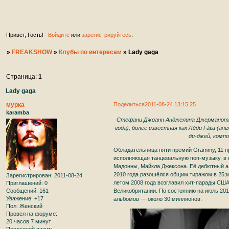
ждем вас на нашем увлекательным форуме в качеств
участников. ♥ ♥ ♥ ♥ ♥
Привет, Гость!
Войдите
или
зарегистрируйтесь
.
»
FREAKSHOW
»
Клубы по интересам
»
Lady gaga
Страница:
1
Lady gaga
мурка
Поделиться
2011-08-24 13:15:25
karamba
Стефани Джоанн Анджелина Джерманотта (
года), более известная как Ле́ди Га́га (а
ди-джей, комп
Обладательница пяти премий Grammy, 11 п
исполняющая танцевальную поп-музыку, в к
Мадонны, Майкла Джексона. Её дебютный а
2010 года разошёлся общим тиражом в 25;м
Зарегистрирован
: 2011-08-24
летом 2008 года возглавил хит-парады США 
Приглашений:
0
Великобритании. По состоянию на июль 201
Сообщений:
161
Уважение:
+17
альбомов — около 30 миллионов.
Пол:
Женский
Провел на форуме:
20 часов 7 минут