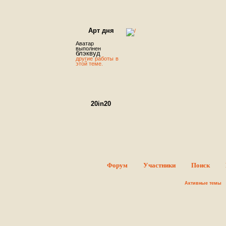
Арт дня
Аватар
выполнен
блэквуд
другие работы в
этой теме.
20in20
Round #1 - Sign ups.
В этой теме можно оставить заявк
об участие в конкурсе. Суть конкурса проста - Вы должн
сделать 20 аватаров за 20 дней, то, как Вы распределит
время, абсолютно неважно: можете делать по одном
аватару в день в течение отведенного срока или ж
начать и закончить всю двадцатку в последний день
главное – успеть вовремя опубликовать пост. Тематик
конкурса сериалы ♥ ♥ ♥ .
Форум
Участники
Поиск
FREAKSHOW
Активные темы
Добро пожаловать! Данный форум
полностью посвящен программе
Photoshop. На форуме вы найдете
все, что может понадобиться вам
для работы с этой программой. Так
же вы познакомитесь с интересными людьми и сможет
поделиться своими работами с окружающими. Дороги
гости, мы рады всем вам. Регистрируйтесь скорее. М