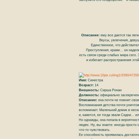
Описание:
ему все дается так лег
Вкусы, увлечения, девуш
Единственное, что действител
Преступления, кражи… он наделе
есть связи среди слабых мира сего. 
и избегает распространения это
Имя:
Синестра
Возраст:
14
Внешность:
Сирша Ронан
Должность:
официально засекречен
Описание:
она почти не помнит своих
Воспоминания детства почти уничтоже
вспоминает. Маленький домик в неск
и, кажется, ее тогда звали Сидни… и
Но однажды, она попала в вероятнос
людях. Ну, вы знаете: иногда просто
что-то чувствовать.
Ее способность проявилась достаточн