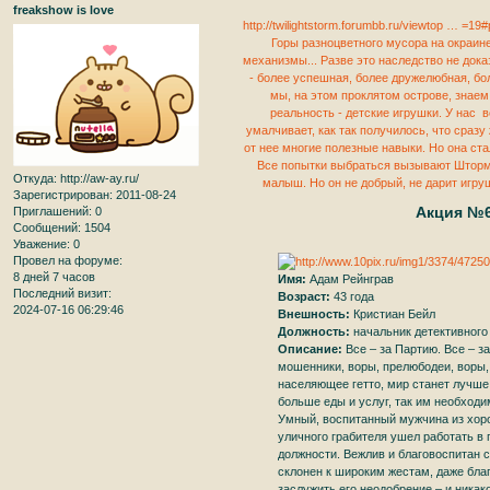
freakshow is love
http://twilightstorm.forumbb.ru/viewtop … =19
Горы разноцветного мусора на окраине
механизмы... Разве это наследство не дока
- более успешная, более дружелюбная, бол
мы, на этом проклятом острове, знае
реальность - детские игрушки. У нас в
умалчивает, как так получилось, что сразу
от нее многие полезные навыки. Но она ста
Все попытки выбраться вызывают Шторм-
Откуда:
http://aw-ay.ru/
малыш. Но он не добрый, не дарит игруш
Зарегистрирован
: 2011-08-24
Акция №6
Приглашений:
0
Сообщений:
1504
Уважение:
0
Провел на форуме:
8 дней 7 часов
Имя:
Адам Рейнграв
Последний визит:
Возраст:
43 года
2024-07-16 06:29:46
Внешность:
Кристиан Бейл
Должность:
начальник детективного
Описание:
Все – за Партию. Все – з
мошенники, воры, прелюбодеи, воры, 
населяющее гетто, мир станет лучше 
больше еды и услуг, так им необход
Умный, воспитанный мужчина из хоро
уличного грабителя ушел работать в
должности. Вежлив и благовоспитан 
склонен к широким жестам, даже благ
заслужить его неодобрение – и никак