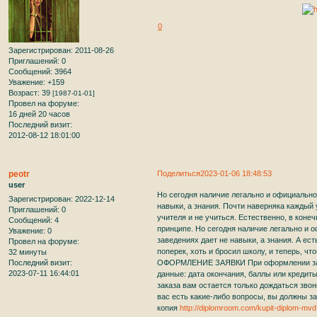
0
Зарегистрирован
: 2011-08-26
Приглашений:
0
Сообщений:
3964
Уважение:
+159
Возраст:
39
[1987-01-01]
Провел на форуме:
16 дней 20 часов
Последний визит:
2012-08-12 18:01:00
peotr
Поделиться
2023-01-06 18:48:53
user
Но сегодня наличие легально и официальн
Зарегистрирован
: 2022-12-14
навыки, а знания. Почти наверняка каждый
Приглашений:
0
учителя и не учиться. Естественно, в конеч
Сообщений:
4
принципе. Но сегодня наличие легально и
Уважение:
0
заведениях дает не навыки, а знания. А ес
Провел на форуме:
поперек, хоть и бросил школу, и теперь, ч
32 минуты
Последний визит:
ОФОРМЛЕНИЕ ЗАЯВКИ При оформлении зака
2023-07-11 16:44:01
данные: дата окончания, баллы или кредит
заказа вам остается только дождаться зво
вас есть какие-либо вопросы, вы должны з
копия
http://diplomroom.com/kupit-diplom-mvd