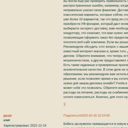
вы могли еще раз проверить правильность
распространенные ошибки, например, когда 
неправильно указал свою фамилию. Доставк
классические варианты, которые сейчас оч
уже более 10 вариантов, так что вряд ли 
приобрести УФ-фонарик, который даст воз
выбираете экспресс-доставку, вам необход
кондуктору, это означает, что вам нужно за
позволяющая оформить заказ без предопла
посетите веб-сайт компании. Если вы решил
Рекомендуем обсудить этот вопрос с вашим
известный интернет-магазин и, кроме того,
диплом. Обратите внимание, что теперь е
мошенничеством, а другие предоставляют 
Есть также надежные и проверенные произ
исключительное качество. В этом деле не 
образовании, мы рекомендуем вам использо
решение, если позволяет время и вы хотит
нужно для заказа диплома онлайн? Учеба в
может себе это позволить. Обратите внима
расходы на питание, расходы на снабжение, 
хотите повеселиться. Конечно, для этого н
0
peotr
Поделиться
2023-02-26 22:24:55
user
Бойега заслуженно превращается в новую м
Зарегистрирован
: 2022-12-14