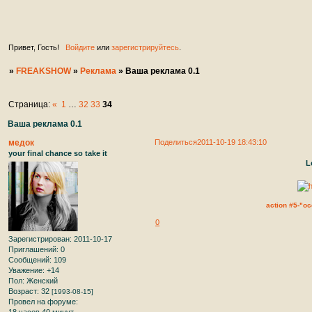
ждем вас на нашем увлекательным форуме в качеств
участников. ♥ ♥ ♥ ♥ ♥
Привет, Гость!
Войдите
или
зарегистрируйтесь
.
»
FREAKSHOW
»
Реклама
»
Ваша реклама 0.1
Страница:
«
1
…
32
33
34
Ваша реклама 0.1
медок
Поделиться
2011-10-19 18:43:10
your final chance so take it
L
action #5-"о
0
Зарегистрирован
: 2011-10-17
Приглашений:
0
Сообщений:
109
Уважение:
+14
Пол:
Женский
Возраст:
32
[1993-08-15]
Провел на форуме: