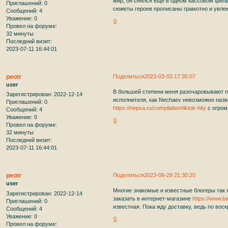
мир, он снялся еще в одном кассовом фил
Приглашений:
0
сюжеты героев прописаны грамотно и увлек
Сообщений:
4
Уважение:
0
0
Провел на форуме:
32 минуты
Последний визит:
2023-07-11 16:44:01
peotr
Поделиться
2023-03-03 17:35:07
user
В большей степени меня разочаровывают п
Зарегистрирован
: 2022-12-14
исполнителя, как Nechaev невозможно назв
Приглашений:
0
https://nepsa.ru/compilation/tiktok-hity
с огром
Сообщений:
4
Уважение:
0
0
Провел на форуме:
32 минуты
Последний визит:
2023-07-11 16:44:01
peotr
Поделиться
2023-06-29 21:30:20
user
Многие знакомые и известные блогеры так 
Зарегистрирован
: 2022-12-14
заказать в интернет-магазине
https://www.ba
Приглашений:
0
известная. Пока жду доставку, ведь по вос
Сообщений:
4
Уважение:
0
0
Провел на форуме: