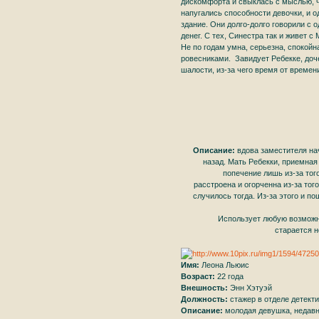
дискомфорта и свыклась с мыслью, чт
напугались способности девочки, и о
здание. Они долго-долго говорили с 
денег. С тех, Синестра так и живет с
Не по годам умна, серьезна, спокойн
ровесниками. Завидует Ребекке, доч
шалости, из-за чего время от времен
Описание:
вдова заместителя нач
назад. Мать Ребекки, приемная
попечение лишь из-за тог
расстроена и огорченна из-за того
случилось тогда. Из-за этого и по
Использует любую возможнос
старается н
Имя:
Леона Льюис
Возраст:
22 года
Внешность:
Энн Хэтуэй
Должность:
стажер в отделе детект
Описание:
молодая девушка, недавн