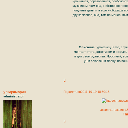
ироничная, образованная, сообразител
мужчинам, чем она, собственно говор
получать деньги, а еще – сборище п
дружелюбная, она, тем не менее, вып
Описание:
уроженец Гетто, слу
мечтает стать детективом и создат
в дни своего детства. Яростный, вс
уши влюблен в Леону, но пон
0
ультраморин
Поделиться
2011-10-19 18:50:13
administrator
акция #1
|
акция #2
The
0