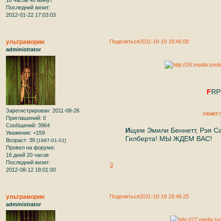
18 часов 40 минут
Последний визит:
2012-01-22 17:03:03
ультраморин
Поделиться
2011-10-19 18:46:00
administrator
F
RP
Зарегистрирован
: 2011-08-26
СЮЖЕТ
Приглашений:
0
Сообщений:
3964
И
щем Эмили Беннетт, Рэя Са
Уважение:
+159
Гилберта! МЫ ЖДЕМ ВАС!
Возраст:
39
[1987-01-01]
Провел на форуме:
16 дней 20 часов
Последний визит:
0
2012-08-12 18:01:00
ультраморин
Поделиться
2011-10-19 18:46:25
administrator