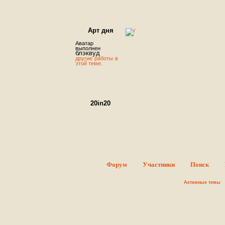
Арт дня
Аватар
выполнен
блэквуд
другие работы в
этой теме.
20in20
Round #1 - Sign ups.
В этой теме можно оставить заявк
об участие в конкурсе. Суть конкурса проста - Вы должн
сделать 20 аватаров за 20 дней, то, как Вы распределит
время, абсолютно неважно: можете делать по одном
аватару в день в течение отведенного срока или ж
начать и закончить всю двадцатку в последний день
главное – успеть вовремя опубликовать пост. Тематик
конкурса сериалы ♥ ♥ ♥ .
Форум
Участники
Поиск
FREAKSHOW
Активные темы
Добро пожаловать! Данный форум
полностью посвящен программе
Photoshop. На форуме вы найдете
все, что может понадобиться вам
для работы с этой программой. Так
же вы познакомитесь с интересными людьми и сможет
поделиться своими работами с окружающими. Дороги
гости, мы рады всем вам. Регистрируйтесь скорее. М