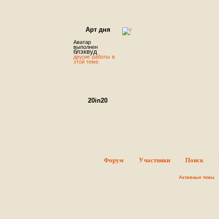
Арт дня
Аватар
выполнен
блэквуд
другие работы в
этой теме.
20in20
Round #1 - Sign ups.
В этой теме можно оставить заявк
об участие в конкурсе. Суть конкурса проста - Вы должн
сделать 20 аватаров за 20 дней, то, как Вы распределит
время, абсолютно неважно: можете делать по одном
аватару в день в течение отведенного срока или ж
начать и закончить всю двадцатку в последний день
главное – успеть вовремя опубликовать пост. Тематик
конкурса сериалы ♥ ♥ ♥ .
Форум
Участники
Поиск
FREAKSHOW
Активные темы
Добро пожаловать! Данный форум
полностью посвящен программе
Photoshop. На форуме вы найдете
все, что может понадобиться вам
для работы с этой программой. Так
же вы познакомитесь с интересными людьми и сможет
поделиться своими работами с окружающими. Дороги
гости, мы рады всем вам. Регистрируйтесь скорее. М