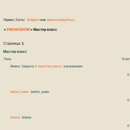
ждем вас на нашем увлекательным форуме в качеств
участников. ♥ ♥ ♥ ♥ ♥
Привет, Гость!
Войдите
или
зарегистрируйтесь
.
»
FREAKSHOW
»
Мастер класс
Страница:
1
Мастер класс
Тема
Отве
Важно:
Закрыта
О масстер классе
ультраморин
0
before_water
before_water
0
бланш
бланш
0